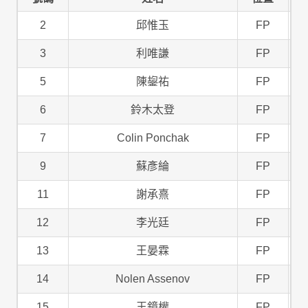
2
邱惟玉
FP
3
利唯謙
FP
5
陳鋆祐
FP
6
鈴木太登
FP
7
Colin Ponchak
FP
9
蘇彥綸
FP
11
謝承熹
FP
12
李光廷
FP
13
王晏霖
FP
14
Nolen Assenov
FP
15
王鏡權
FP