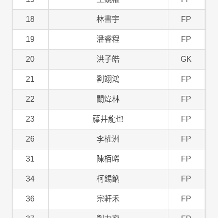
18
林書宇
FP
19
潘睿程
FP
20
洪子皓
GK
21
劉翊鴻
FP
22
關煒林
FP
23
藤井龍也
FP
26
李權洲
FP
31
陳栢晞
FP
34
柯錫鈉
FP
36
宗軒禾
FP