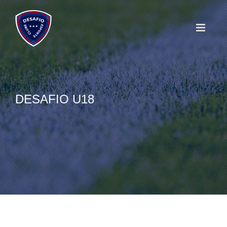
Skip
to
content
DESAFIO U18