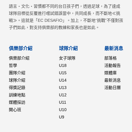
語言・文化・習慣都不同的台日孩子們，透過足球，為了達成
球隊目標從反覆進行嚐試錯誤當中，共同成長，而不斷地≪挑
戦≫。這就是「EC DESAFIO」。加上，不斷地“挑戰”不僅對孩
子們如此，對支持俱樂部的教練和家長也是如此。
俱樂部介紹
球隊介紹
最新消息
俱樂部介紹
女子球隊
部落格
哲學
U18
活動報告
團隊介紹
U15
媒體庫
球隊介紹
U14
最新消息
得獎記錄
U13
活動日曆
訓練地點
U12
媒體採訪
U11
開心班
U10
U9