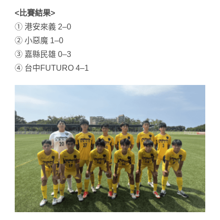
<比賽結果>
① 港安來義 2–0
② 小惡魔 1–0
③ 嘉縣民雄 0–3
④ 台中FUTURO 4–1