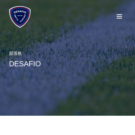
Skip
to
content
部落格
DESAFIO