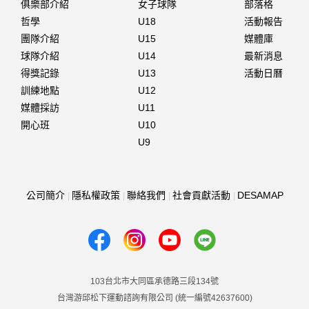
俱樂部介紹
女子球隊
部落格
哲學
U18
活動報告
團隊介紹
U15
媒體庫
球隊介紹
U14
最新消息
得獎記錄
U13
活動日曆
訓練地點
U12
媒體採訪
U11
開心班
U10
U9
公司簡介
隱私權政策
聯絡我們
社會貢獻活動
DESAMAP
103台北市大同區承德路三段134號
台灣游邱松下運動諮詢有限公司 (統一編號42637600)