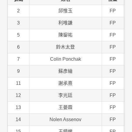
2
邱惟玉
FP
3
利唯謙
FP
5
陳鋆祐
FP
6
鈴木太登
FP
7
Colin Ponchak
FP
9
蘇彥綸
FP
11
謝承熹
FP
12
李光廷
FP
13
王晏霖
FP
14
Nolen Assenov
FP
15
王鏡權
FP