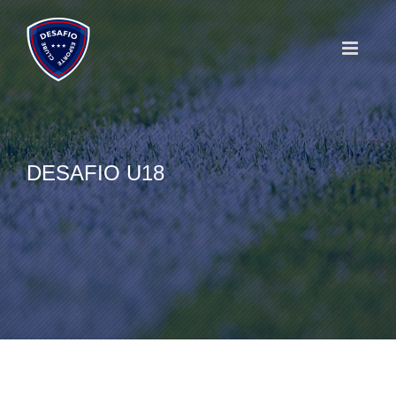
Skip
to
content
DESAFIO U18