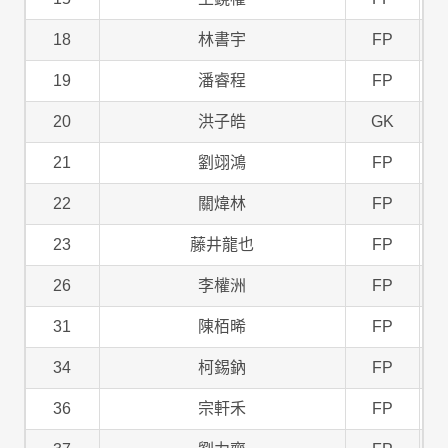
18
林書宇
FP
19
潘睿程
FP
20
洪子皓
GK
21
劉翊鴻
FP
22
關煒林
FP
23
藤井龍也
FP
26
李權洲
FP
31
陳栢晞
FP
34
柯錫鈉
FP
36
宗軒禾
FP