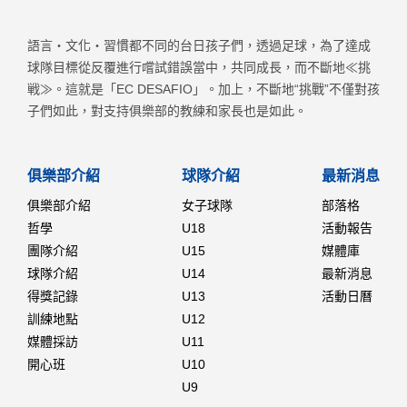
語言・文化・習慣都不同的台日孩子們，透過足球，為了達成
球隊目標從反覆進行嚐試錯誤當中，共同成長，而不斷地≪挑
戦≫。這就是「EC DESAFIO」。加上，不斷地“挑戰”不僅對孩
子們如此，對支持俱樂部的教練和家長也是如此。
俱樂部介紹
球隊介紹
最新消息
俱樂部介紹
女子球隊
部落格
哲學
U18
活動報告
團隊介紹
U15
媒體庫
球隊介紹
U14
最新消息
得獎記錄
U13
活動日曆
訓練地點
U12
媒體採訪
U11
開心班
U10
U9