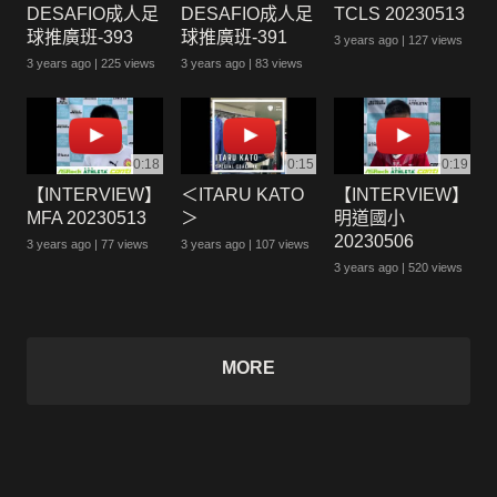
DESAFIO成人足
DESAFIO成人足
TCLS 20230513
球推廣班-393
球推廣班-391
3 years ago
127 views
3 years ago
225 views
3 years ago
83 views
0:18
0:15
0:19
【INTERVIEW】
＜ITARU KATO
【INTERVIEW】
MFA 20230513
＞
明道國小
20230506
3 years ago
77 views
3 years ago
107 views
3 years ago
520 views