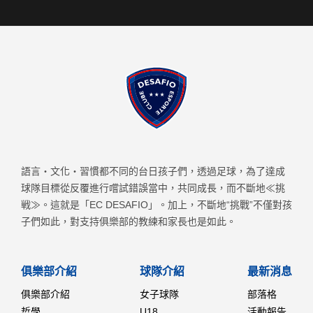
語言・文化・習慣都不同的台日孩子們，透過足球，為了達成
球隊目標從反覆進行嚐試錯誤當中，共同成長，而不斷地≪挑
戦≫。這就是「EC DESAFIO」。加上，不斷地“挑戰”不僅對孩
子們如此，對支持俱樂部的教練和家長也是如此。
俱樂部介紹
球隊介紹
最新消息
俱樂部介紹
女子球隊
部落格
哲學
U18
活動報告