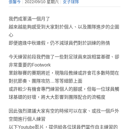
張馨今
|
2022/09/10 星期六
|
女子球隊
我們成軍滿一個月了
越來越能夠感受到大家對於個人、以及團隊進步的企圖
心
即便適逢中秋連假，仍不減球員們對於訓練的熱情
今天練習前段我們做了一些對足球員來說相當基礎、卻
非常重要的Footwork
業餘聯賽的賽期將近，現階段教練或許會花多數時間在
對抗節奏、團隊攻防…等等細節上面
或許較少有機會專門練習個人的腳感，但每一位球員觸
球基礎的好壞，將大大影響到團隊配合的流暢度
因此強烈建議大家有空的時候可以在家、或找一個戶外
空間進行個人練習
以下Youtube影片，提供給各位球員們當作自主練習的