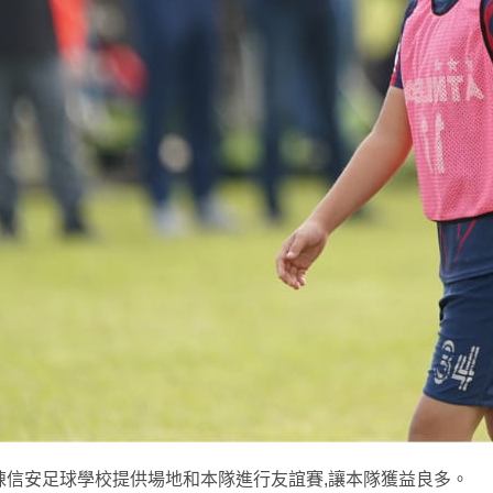
陳信安足球學校提供場地和本隊進行友誼賽,讓本隊獲益良多。