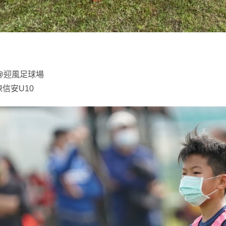
(六)@迎風足球場
 陳信安U10