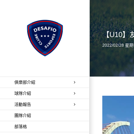
Skip
to
content
【U10】
2022/02/28 星
俱樂部介紹
球隊介紹
活動報告
團隊介紹
部落格