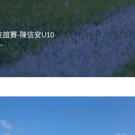
友誼賽-陳信安U10
期一