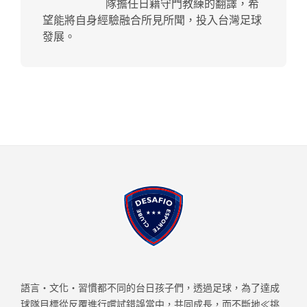
隊擔任日籍守門教練的翻譯，希
望能將自身經驗融合所見所聞，投入台灣足球
發展。
語言・文化・習慣都不同的台日孩子們，透過足球，為了達成
球隊目標從反覆進行嚐試錯誤當中，共同成長，而不斷地≪挑